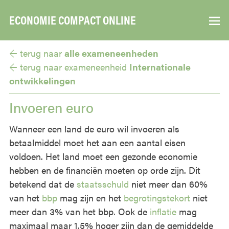
ECONOMIE COMPACT ONLINE
▼
← terug naar
alle exameneenheden
← terug naar
exameneenheid
Internationale
ontwikkelingen
Invoeren euro
Wanneer een land de euro wil invoeren als
betaalmiddel moet het aan een aantal eisen
voldoen. Het land moet een gezonde economie
hebben en de financiën moeten op orde zijn. Dit
betekend dat de
staatsschuld
niet meer dan 60%
van het
bbp
mag zijn en het
begrotingstekort
niet
meer dan 3% van het bbp. Ook de
inflatie
mag
maximaal maar 1,5% hoger zijn dan de gemiddelde