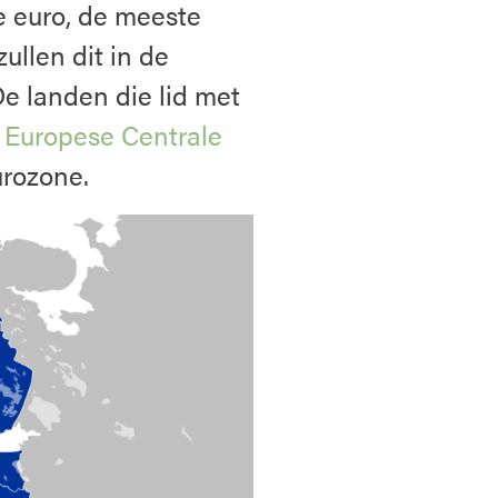
e euro, de meeste
ullen dit in de
e landen die lid met
e
Europese Centrale
urozone.