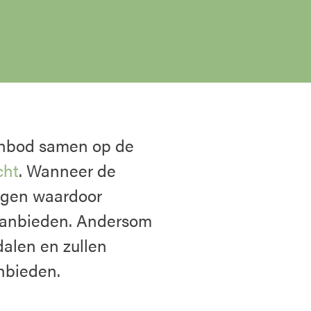
anbod samen op de
cht
. Wanneer de
tijgen waardoor
 aanbieden. Andersom
dalen en zullen
nbieden.