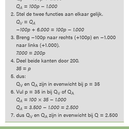
Q
= 100p − 1.000
A
Stel de twee functies aan elkaar gelijk.
Q
= Q
V
A
−100p + 6.000 = 100p − 1.000
Breng −100p naar rechts (+100p) en −1.000
naar links (+1.000).
7.000 = 200p
Deel beide kanten door 200.
35 = p
dus:
Q
en Q
zijn in evenwicht bij p = 35
V
A
Vul p = 35 in bij Q
of Q
V
A
Q
= 100 × 35 − 1.000
A
Q
= 3.500 − 1.000 = 2.500
A
dus Q
en Q
zijn in evenwicht bij Q = 2.500
V
A