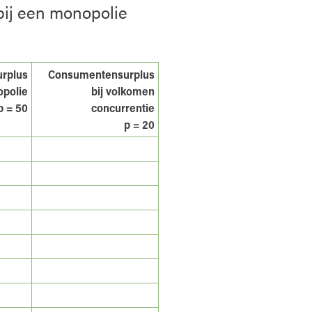
bij een monopolie
rplus
Consumentensurplus
opolie
bij volkomen
p = 50
concurrentie
p = 20