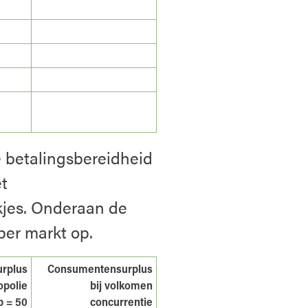
e betalingsbereidheid
et
kjes. Onderaan de
per markt op.
rplus
Consumentensurplus
opolie
bij volkomen
p = 50
concurrentie