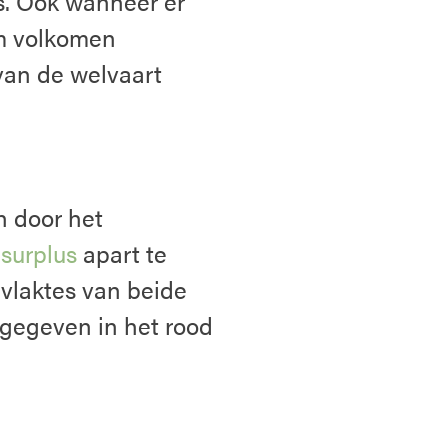
s. Ook wanneer er
m volkomen
 van de welvaart
n door het
surplus
apart te
vlaktes van beide
angegeven in het rood