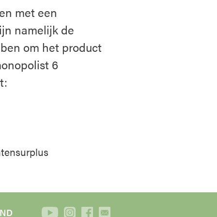
sen met een
ijn namelijk de
bben om het product
monopolist 6
t:
tensurplus
IND