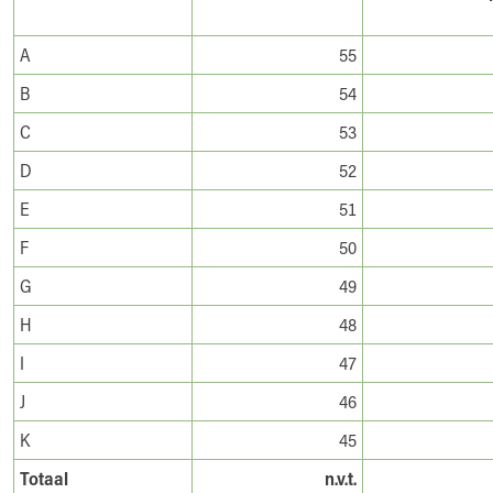
A
55
B
54
C
53
D
52
E
51
F
50
G
49
H
48
I
47
J
46
K
45
Totaal
n.v.t.