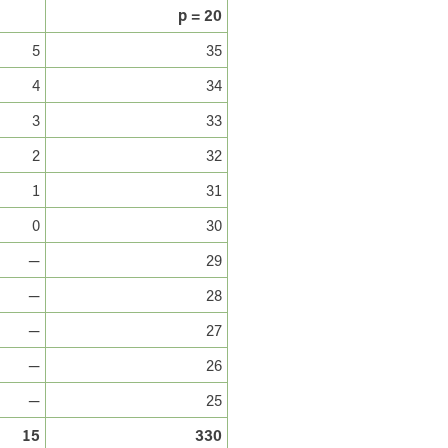
p = 20
5
35
4
34
3
33
2
32
1
31
0
30
—
29
—
28
—
27
—
26
—
25
15
330