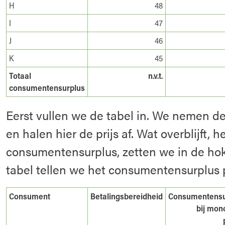
H
48
I
47
J
46
K
45
Totaal
n.v.t.
consumentensurplus
Eerst vullen we de tabel in. We nemen d
en halen hier de prijs af. Wat overblijft, h
consumentensurplus, zetten we in de ho
tabel tellen we het consumentensurplus 
Consument
Betalingsbereidheid
Consumentensu
bij mon