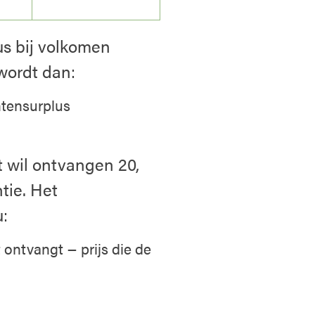
s bij volkomen
 wordt dan:
tensurplus
t wil ontvangen 20,
tie. Het
:
ontvangt − prijs die de