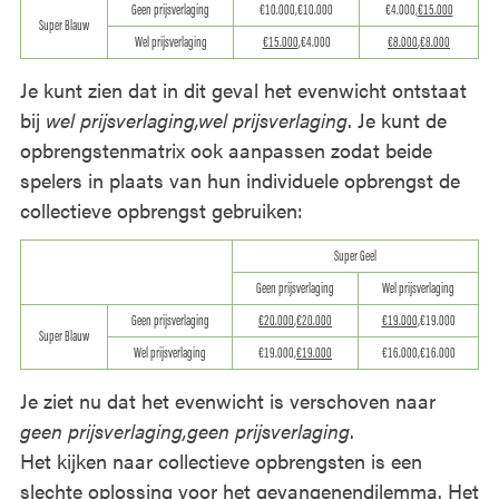
Geen prijsverlaging
€10.000,€10.000
€4.000,
€15.000
Super Blauw
Wel prijsverlaging
€15.000
,€4.000
€8.000
,
€8.000
Je kunt zien dat in dit geval het evenwicht ontstaat
bij
wel prijsverlaging,wel prijsverlaging
. Je kunt de
opbrengstenmatrix ook aanpassen zodat beide
spelers in plaats van hun individuele opbrengst de
collectieve opbrengst gebruiken:
Super Geel
Geen prijsverlaging
Wel prijsverlaging
Geen prijsverlaging
€20.000
,
€20.000
€19.000
,€19.000
Super Blauw
Wel prijsverlaging
€19.000,
€19.000
€16.000,€16.000
Je ziet nu dat het evenwicht is verschoven naar
geen prijsverlaging,geen prijsverlaging
.
Het kijken naar collectieve opbrengsten is een
slechte oplossing voor het gevangenendilemma. Het