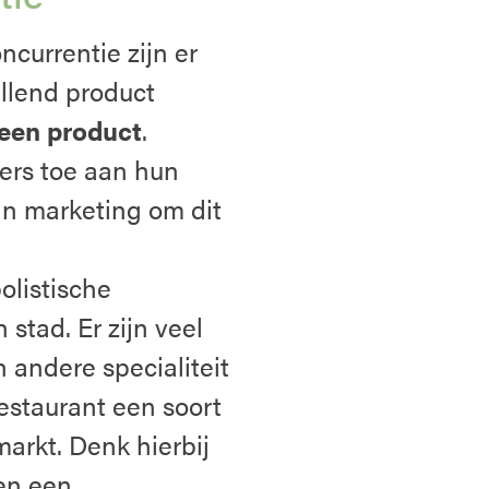
currentie zijn er
illend product
een product
.
ers toe aan hun
an marketing om dit
listische
 stad. Er zijn veel
n andere specialiteit
restaurant een soort
markt. Denk hierbij
 en een