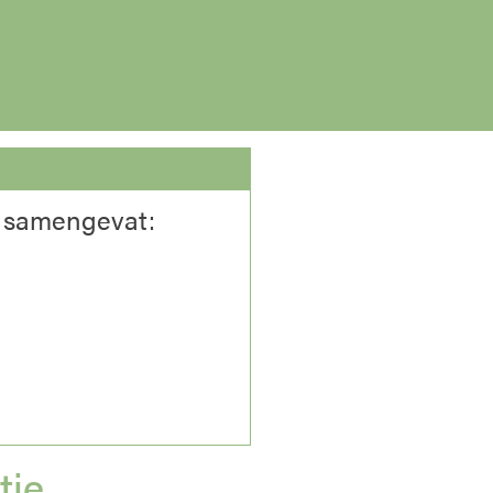
e samengevat:
tie