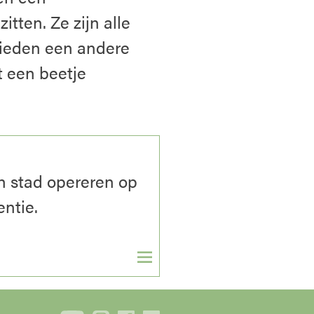
tten. Ze zijn alle
bieden een andere
t een beetje
n stad opereren op
ntie.
▼