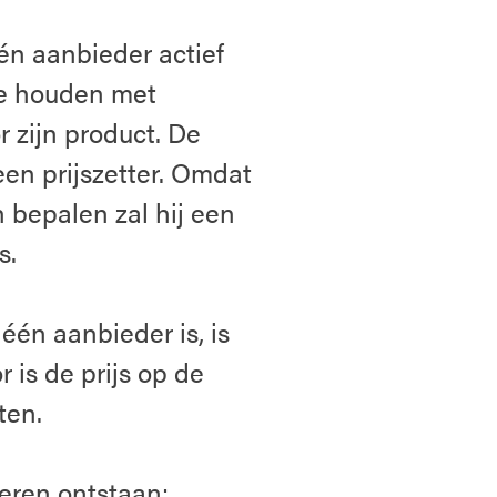
én aanbieder actief
te houden met
r zijn product. De
n prijszetter. Omdat
 bepalen zal hij een
s.
én aanbieder is, is
 is de prijs op de
ten.
eren ontstaan: