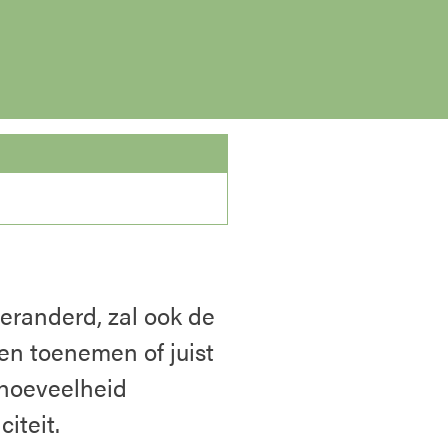
randerd, zal ook de
en toenemen of juist
hoeveelheid
iteit.