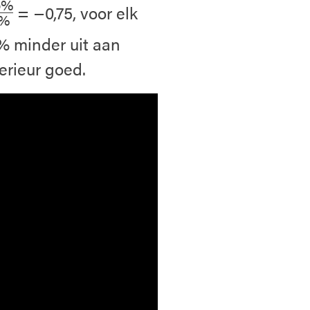
5%
= −0,75, voor elk
%
5% minder uit aan
erieur goed.