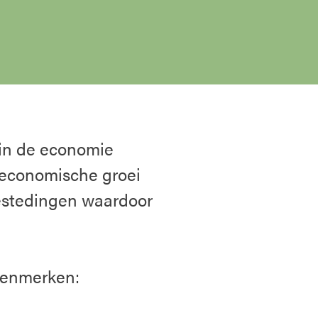
rin de economie
 economische groei
estedingen waardoor
kenmerken: