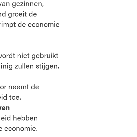
van gezinnen,
nd groeit de
rimpt de economie
ordt niet gebruikt
nig zullen stijgen.
oor neemt de
id toe.
wen
heid hebben
e economie.