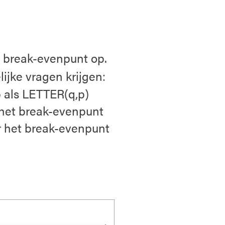
t break-evenpunt op.
ijke vragen krijgen:
p als LETTER(q,p)
r het break-evenpunt
r het break-evenpunt