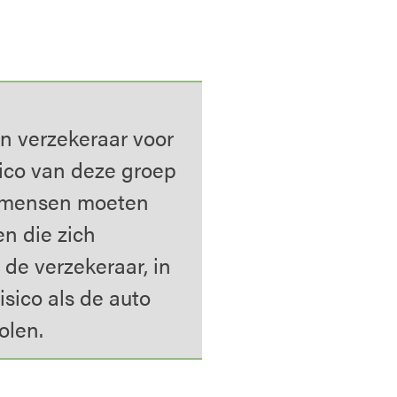
n verzekeraar voor
isico van deze groep
e mensen moeten
en die zich
de verzekeraar, in
isico als de auto
olen.