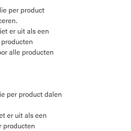
die per product
ceren.
et er uit als een
r producten
oor alle producten
ie per product dalen
t er uit als een
r producten