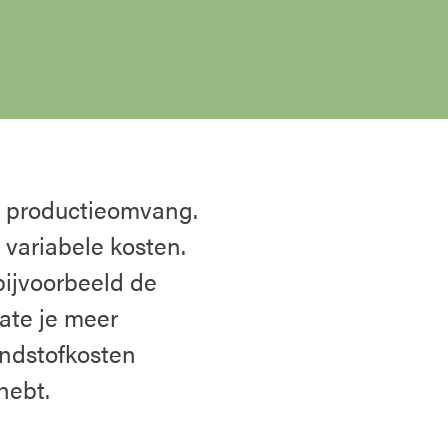
e productieomvang.
variabele kosten.
bijvoorbeeld de
ate je meer
ondstofkosten
hebt.