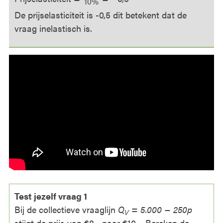
10%
De prijselasticiteit is -0,5 dit betekent dat de
vraag inelastisch is.
Test jezelf vraag 1
Bij de collectieve vraaglijn
Q
= 5.000 − 250p
V
stijgt de prijs van €8,- naar €10,-. Bereken de