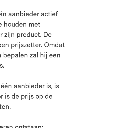
én aanbieder actief
te houden met
r zijn product. De
n prijszetter. Omdat
 bepalen zal hij een
s.
én aanbieder is, is
 is de prijs op de
ten.
eren ontstaan: