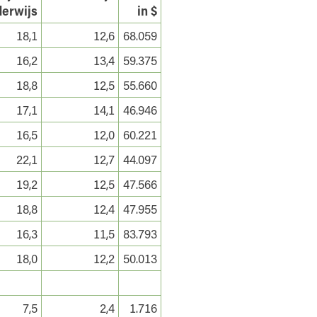
erwijs
in $
18,1
12,6
68.059
16,2
13,4
59.375
18,8
12,5
55.660
17,1
14,1
46.946
16,5
12,0
60.221
22,1
12,7
44.097
19,2
12,5
47.566
18,8
12,4
47.955
16,3
11,5
83.793
18,0
12,2
50.013
7,5
2,4
1.716