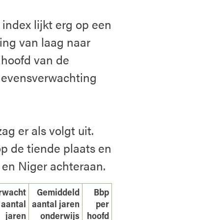
ndex lijkt erg op een
king van laag naar
 hoofd van de
 levensverwachting
 er als volgt uit.
 de tiende plaats en
 en Niger achteraan.
rwacht
Gemiddeld
Bbp
aantal
aantal jaren
per
jaren
onderwijs
hoofd