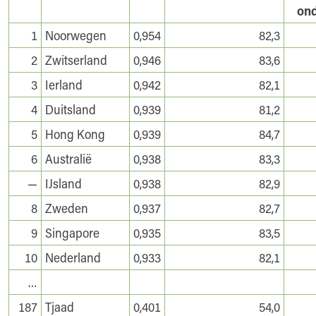
ond
1
Noorwegen
0,954
82,3
2
Zwitserland
0,946
83,6
3
Ierland
0,942
82,1
4
Duitsland
0,939
81,2
5
Hong Kong
0,939
84,7
6
Australië
0,938
83,3
—
IJsland
0,938
82,9
8
Zweden
0,937
82,7
9
Singapore
0,935
83,5
10
Nederland
0,933
82,1
…
187
Tjaad
0,401
54,0